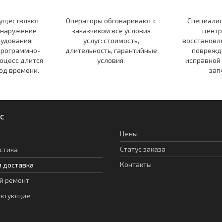
существляют
Операторы обговаривают c
Специалис
бнаружение
заказчиком все условия
центр
удования:
услуг: стоимость,
восстановл
программно-
длительность, гарантийные
поврежд
оцесс длится
условия.
исправной
од времени.
зап
с
Цены
Статус заказа
стика
Контакты
и доставка
й ремонт
ектующие