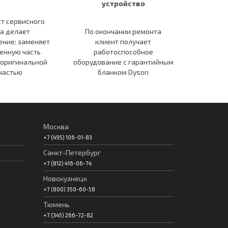
устройство
т сервисного
а делает
По окончании ремонта
ение: заменяет
клиент получает
енную часть
работоспособное
 оригинальной
оборудование c гарантийным
частью
бланком Dyson
Москва
+7 (495) 106-01-83
Санкт-Петербург
+7 (812) 416-06-74
Новокузнецк
+7 (800) 350-60-58
Тюмень
+7 (345) 266-72-82