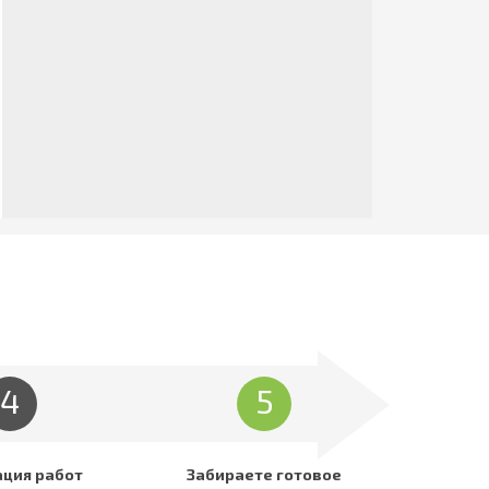
4
5
ация работ
Забираете готовое